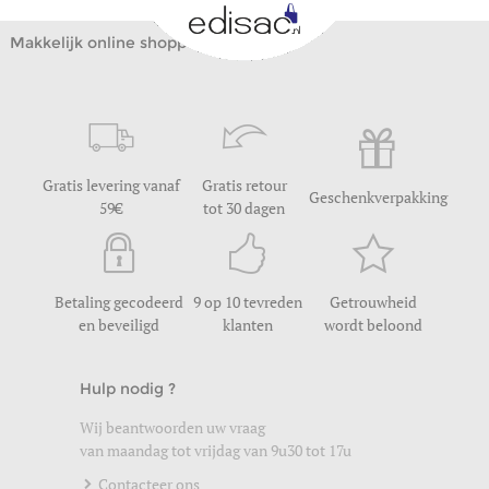
Makkelijk online shoppen
Gratis levering vanaf
Gratis retour
Geschenkverpakking
59
tot 30 dagen
Betaling gecodeerd
9 op 10 tevreden
Getrouwheid
en beveiligd
klanten
wordt beloond
Hulp nodig ?
Wij beantwoorden uw vraag
van maandag tot vrijdag van 9u30 tot 17u
Contacteer ons