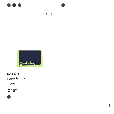
SATCH
Portefeuille
13cm
90
15
1