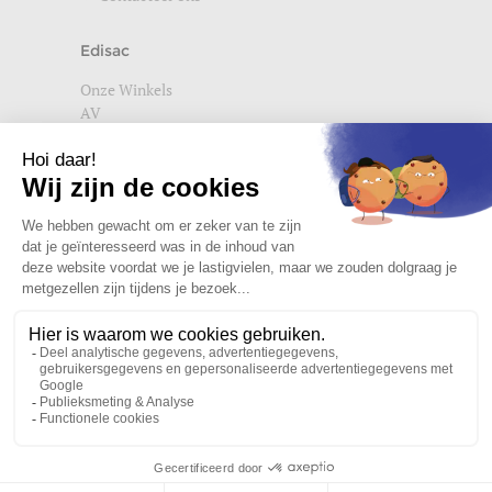
Edisac
Onze Winkels
AV
Help
Wettelijke vermeldingen
Privacybeleid
Setup Cookies
Word lid van de edisac community
Wat onze klanten denken
4,72/5