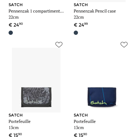
SATCH
SATCH
Pennenzak 1 compartiment Pencil case
Pennenzak Pencil case
22cm
22cm
90
99
24
24
SATCH
SATCH
Portefeuille
Portefeuille
13cm
13cm
90
90
15
15