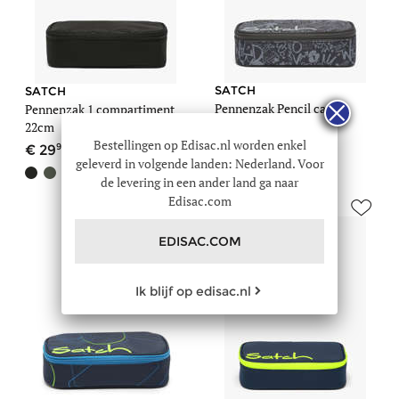
SATCH
SATCH
Pennenzak Pencil case
Pennenzak 1 compartiment
22cm
22cm
Bestellingen op Edisac.nl worden enkel
90
90
24
29
geleverd in volgende landen: Nederland. Voor
+4
de levering in een ander land ga naar
Edisac.com
EDISAC.COM
Ik blijf op edisac.nl