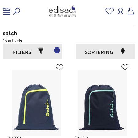
Home
/
Jongeren en school
/
Satch
satch
15 artikels
1
FILTERS
SORTERING