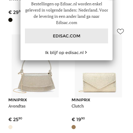
Bestellingen op Edisac.nl worden enkel
geleverd in volgende landen: Nederland. Voor
90
90
29
39
de levering in een ander land ga naar
Edisac.com
EDISAC.COM
Ik blijf op edisac.nl
MINIPRIX
MINIPRIX
Avondtas
Clutch
90
90
25
19