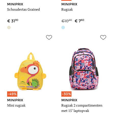
MINIPRIX
MINIPRIX
Schoudertas Grained
Rugzak
90
90
60
31
10
7
-49%
-30%
MINIPRIX
MINIPRIX
Mini rugzak
Rugzak 2 compartimenten
met 15" laptopvak