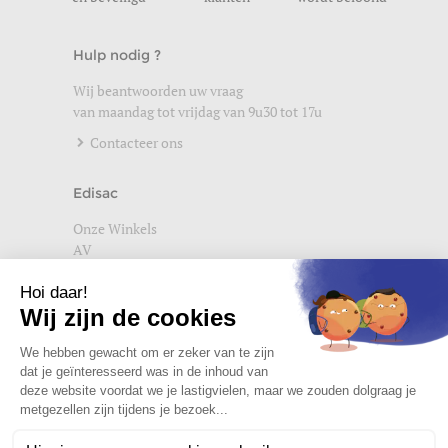
Hulp nodig ?
Wij beantwoorden uw vraag
van maandag tot vrijdag van 9u30 tot 17u
Contacteer ons
Edisac
Onze Winkels
AV
Help
Wettelijke vermeldingen
Privacybeleid
Setup Cookies
Word lid van de edisac community