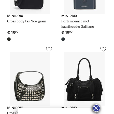
MINIPRIX
MINIPRIX
Cross body tas New grain
Portemonnee met
kaarthouder Saffiano
90
90
15
15
MINIPRIX
MINIPRIX
Cross body tas Gloss
Schoudertas Velvet