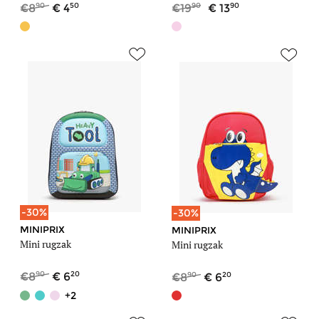
90
50
90
90
8
4
19
13
-30%
-30%
MINIPRIX
MINIPRIX
Mini rugzak
Mini rugzak
90
20
90
20
8
6
8
6
+2