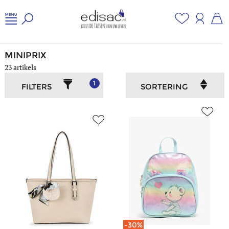
Home
/
Koopjes
/
Miniprix
MINIPRIX
23 artikels
1
FILTERS
SORTERING
-30%