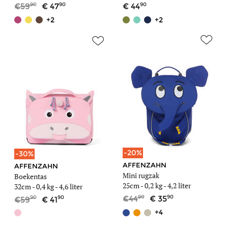
90
90
90
59
47
44
+2
+2
-20%
-30%
AFFENZAHN
AFFENZAHN
Mini rugzak
Boekentas
25cm -
0,2 kg
- 4,2 liter
32cm -
0,4 kg
- 4,6 liter
90
90
90
90
44
35
59
41
+4