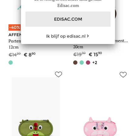
Edisac.com
EDISAC.COM
-20%
-40%
AFFENZAHN
AFFENZAHN
Ik blijf op edisac.nl
Pennenzak 1 compartiment Pencil case
Portemonnee
20cm
12cm
90
90
90
90
19
15
14
8
+2