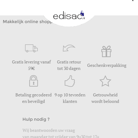
Makkelijk online shoppen
Gratis levering vanaf
Gratis retour
Geschenkverpakking
59
tot 30 dagen
Betaling gecodeerd
9 op 10 tevreden
Getrouwheid
en beveiligd
klanten
wordt beloond
Hulp nodig ?
Wij beantwoorden uw vraag
van maandag tot vrijdag van 9u30 tot 17u