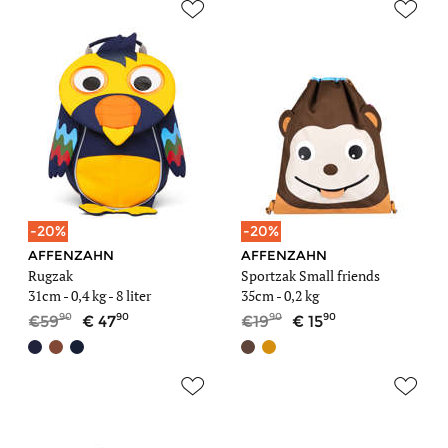
-20%
-20%
AFFENZAHN
AFFENZAHN
Rugzak
Sportzak Small friends
31cm -
0,4 kg
- 8 liter
35cm -
0,2 kg
90
90
90
90
59
47
19
15