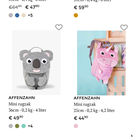
90
90
90
64
47
59
+5
AFFENZAHN
AFFENZAHN
Mini rugzak
Mini rugzak
36cm -
0,2 kg
- 4 liter
25cm -
0,2 kg
- 4,2 liter
90
90
49
44
+4
1