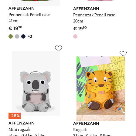
AFFENZAHN
AFFENZAHN
Pennenzak Pencil case
Pennenzak Pencil case
21cm
20cm
90
90
19
19
+3
-26%
AFFENZAHN
AFFENZAHN
Mini rugzak
Rugzak
31cm -
0,4 kg
- 8 liter
31cm -
0,4 kg
- 8 liter