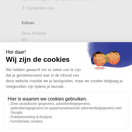
Contacteer ons
Edisac
Onze Winkels
AV
Help
Wettelijke vermeldingen
Privacybeleid
Setup Cookies
Word lid van de edisac community
Wat onze klanten denken