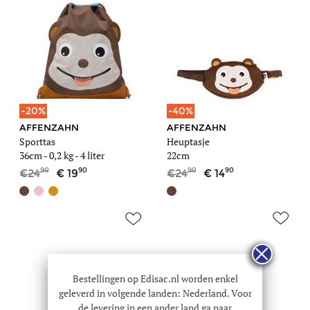
-20%
-40%
AFFENZAHN
AFFENZAHN
Sporttas
Heuptasje
36cm -
0,2 kg
- 4 liter
22cm
90
90
90
90
24
19
24
14
Bestellingen op Edisac.nl worden enkel
geleverd in volgende landen: Nederland. Voor
de levering in een ander land ga naar