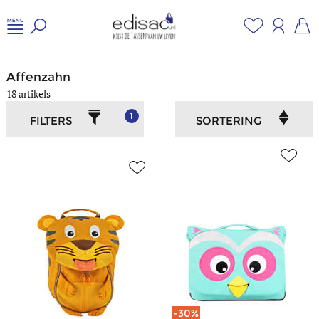
Home
/
Jongeren en school
/
Affenzahn
Affenzahn
18 artikels
1
FILTERS
SORTERING
-30%