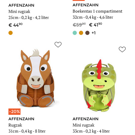
AFFENZAHN
AFFENZAHN
Boekentas 1 compartiment
Mini rugzak
32cm -
0,4 kg
- 4,6 liter
25cm -
0,2 kg
- 4,2 liter
90
90
90
59
41
44
+1
-20%
AFFENZAHN
AFFENZAHN
Rugzak
Mini rugzak
31cm -
0,4 kg
- 8 liter
33cm -
0,2 kg
- 4 liter