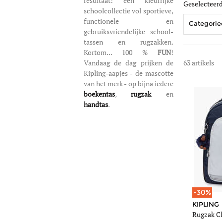
resultaat: een kleurrijke
Geselecteerde
schoolcollectie vol sportieve,
functionele en
Categorie
gebruiksvriendelijke school-
tassen en rugzakken.
Kortom... 100 %
FUN
!
63 artikels
Vandaag de dag prijken de
Kipling-aapjes - de mascotte
van het merk - op bijna iedere
https://www.edis
boekentas
,
rugzak
en
class-
handtas
.
room-
2-
compartimenten
kipling-
blauw-
110-
pbgi4053.jpg
https://www.edis
-30%
class-
KIPLING
room-
2-