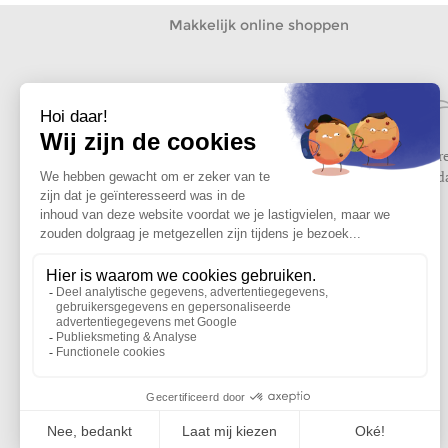
Makkelijk online shoppen
Gratis levering vanaf
Gratis r
59
tot 30 
Hulp nodig ?
Wij beantwoorden uw vraag
van maandag tot vrijdag van 9u30 tot 17u
Contacteer ons
Word lid van de edisac community