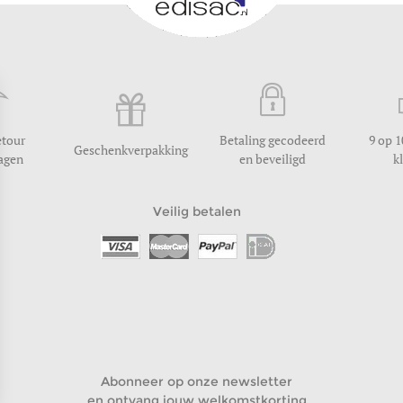
etour
Betaling gecodeerd
9 op 1
Geschenkverpakking
dagen
en beveiligd
k
Veilig betalen
Abonneer op onze newsletter
en ontvang jouw welkomstkorting