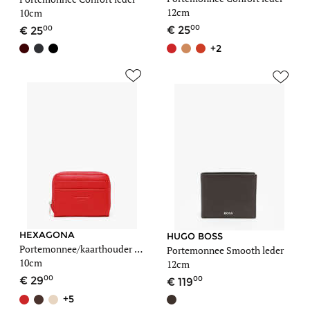
12cm
10cm
00
00
25
25
+2
HEXAGONA
HUGO BOSS
Portemonnee/kaarthouder Confort leder
Portemonnee Smooth leder
10cm
12cm
00
00
29
119
+5