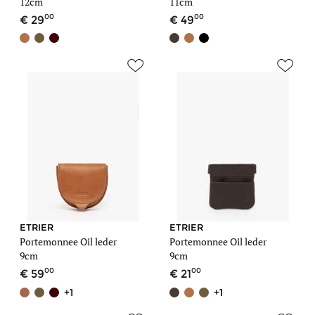
12cm
11cm
00
00
29
49
ETRIER
ETRIER
Portemonnee Oil leder
Portemonnee Oil leder
9cm
9cm
00
00
59
21
+1
+1