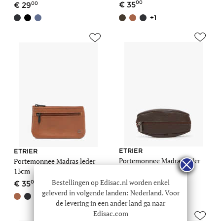
00
00
35
29
+1
ETRIER
ETRIER
Portemonnee Madras leder
Portemonnee Madras leder
10cm
13cm
Bestellingen op Edisac.nl worden enkel
00
00
29
35
geleverd in volgende landen: Nederland. Voor
+1
de levering in een ander land ga naar
Edisac.com