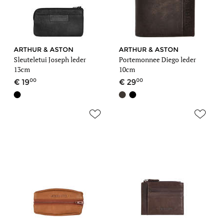
ARTHUR & ASTON
ARTHUR & ASTON
Sleuteletui Joseph leder
Portemonnee Diego leder
13cm
10cm
00
00
19
29