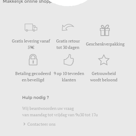
Makkelijk online shoppen
Gratis levering vanaf
Gratis retour
Geschenkverpakking
59
tot 30 dagen
Betaling gecodeerd
9 op 10 tevreden
Getrouwheid
en beveiligd
klanten
wordt beloond
Hulp nodig ?
Wij beantwoorden uw vraag
van maandag tot vrijdag van 9u30 tot 17u
Contacteer ons