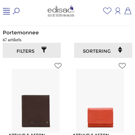
Home
/
Kleine lederwaren
/
Portemonnee
Portemonnee
67 artikels
FILTERS
SORTERING