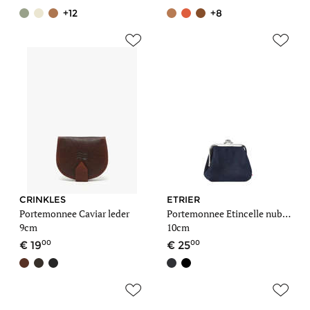
+12
+8
CRINKLES
ETRIER
Portemonnee Caviar leder
Portemonnee Etincelle nubuck leder
9cm
10cm
00
00
19
25