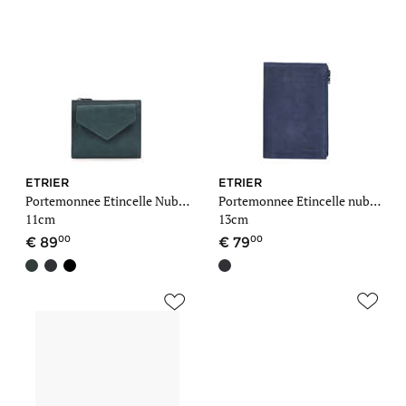
ETRIER
ETRIER
Portemonnee Etincelle Nubuck leder
Portemonnee Etincelle nubuck leder
11cm
13cm
00
00
89
79