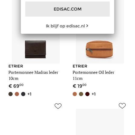
EDISAC.COM
Ik blijf op edisac.nl
ETRIER
ETRIER
Portemonnee Madras leder
Portemonnee Oil leder
10cm
11cm
00
00
69
19
+1
+1