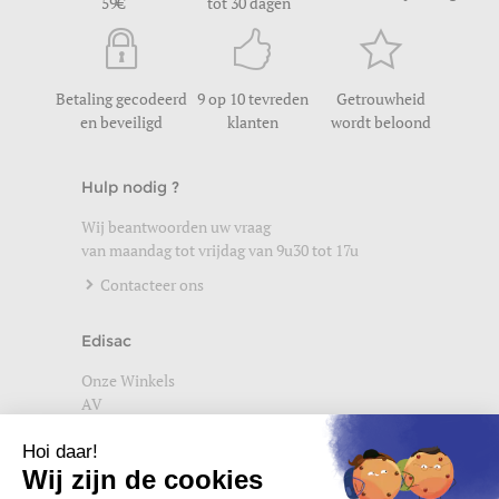
59
tot 30 dagen
Betaling gecodeerd
9 op 10 tevreden
Getrouwheid
en beveiligd
klanten
wordt beloond
Hulp nodig ?
Wij beantwoorden uw vraag
van maandag tot vrijdag van 9u30 tot 17u
Contacteer ons
Edisac
Onze Winkels
AV
Help
Wettelijke vermeldingen
Privacybeleid
Setup Cookies