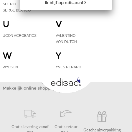
Ik blijf op edisac.nl
Exclusief !
SECRID
TRAVEL
SERGE BLANCO
U
V
UCON ACROBATICS
VALENTINO
VON DUTCH
W
Y
WYLSON
YVES RENARD
Makkelijk online shoppen
Gratis levering vanaf
Gratis retour
Geschenkverpakking