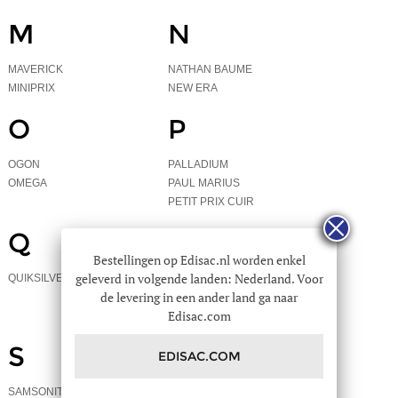
M
N
MAVERICK
NATHAN BAUME
MINIPRIX
NEW ERA
O
P
OGON
PALLADIUM
OMEGA
PAUL MARIUS
PETIT PRIX CUIR
Q
R
Bestellingen op Edisac.nl worden enkel
geleverd in volgende landen: Nederland. Voor
QUIKSILVER
RAINS
de levering in een ander land ga naar
REDSKINS
Edisac.com
RIVEDROITE
S
T
EDISAC.COM
SAMSONITE
TOMMY HILFIGER