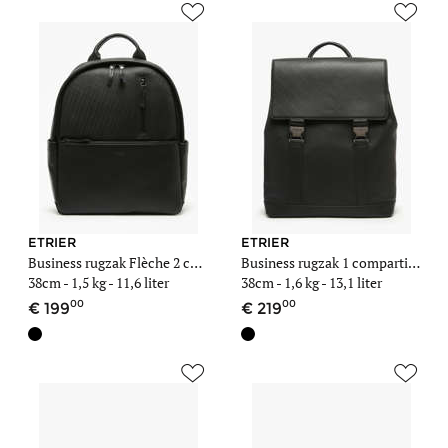
ETRIER
ETRIER
Business rugzak Flèche 2 compartimenten met 15" laptopvak
Business rugzak 1 compartiment Flèche met 15" laptopvak
38cm -
1,5 kg
- 11,6 liter
38cm -
1,6 kg
- 13,1 liter
00
00
199
219