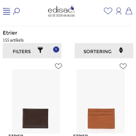
Home
/
Heren
/
Etrier
Etrier
155 artikels
1
FILTERS
SORTERING