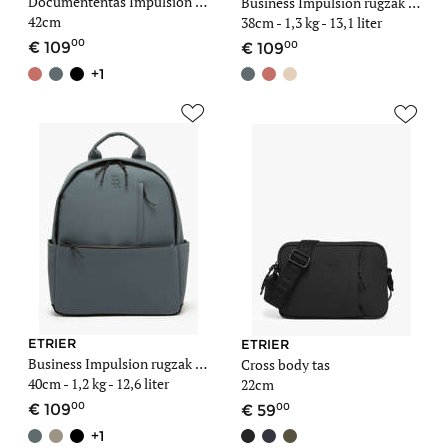
Documententas Impulsion 1 compartiment met 15" laptopvak
Business Impulsion rugzak 1 compartiment met 15" laptopvak
42cm
38cm -
1,3 kg
- 13,1 liter
00
00
109
109
+1
ETRIER
ETRIER
Business Impulsion rugzak 2 compartimenten met 15" laptopvak
Cross body tas
40cm -
1,2 kg
- 12,6 liter
22cm
00
00
109
59
+1