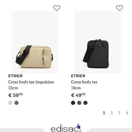
ETRIER
ETRIER
Cross body tas Impulsion
Cross body tas
22cm
18cm
00
00
59
49
1
2
3
4