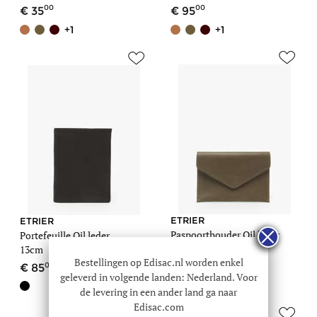
00
00
35
95
+1
+1
ETRIER
ETRIER
Paspoorthouder Oil leder
Portefeuille Oil leder
15cm
13cm
Bestellingen op Edisac.nl worden enkel
00
00
49
85
geleverd in volgende landen: Nederland. Voor
+1
de levering in een ander land ga naar
Edisac.com