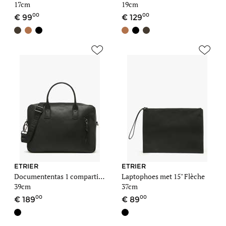
17cm
19cm
00
00
99
129
ETRIER
ETRIER
Documententas 1 compartiment Flèche met 15" laptopvak
Laptophoes met 15" Flèche
39cm
37cm
00
00
189
89