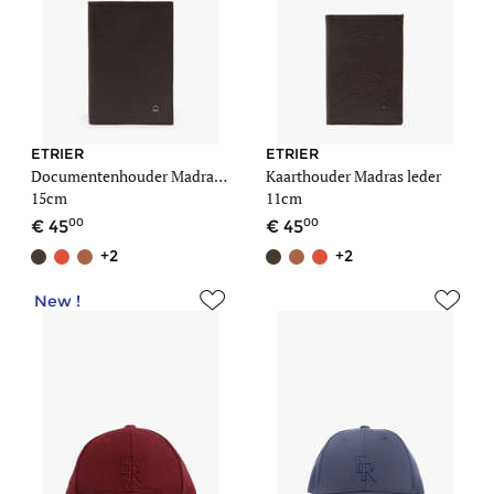
ETRIER
ETRIER
Documentenhouder Madras leder
Kaarthouder Madras leder
15cm
11cm
00
00
45
45
+2
+2
New !