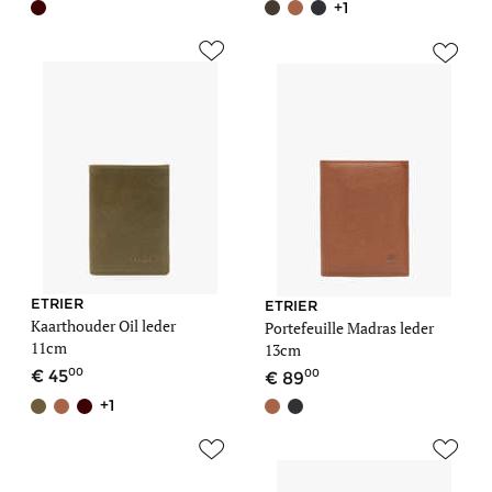
+1
ETRIER
ETRIER
Kaarthouder Oil leder
Portefeuille Madras leder
11cm
13cm
00
00
45
89
+1