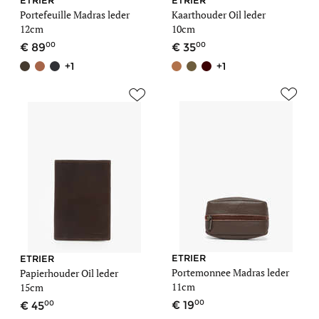
ETRIER
ETRIER
Portefeuille Madras leder
Kaarthouder Oil leder
12cm
10cm
00
00
89
35
+1
+1
ETRIER
ETRIER
Portemonnee Madras leder
Papierhouder Oil leder
11cm
15cm
00
00
19
45