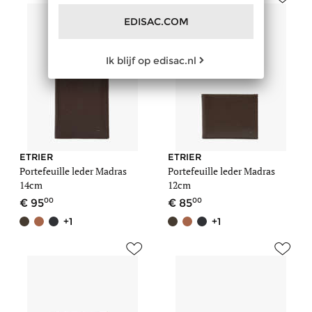
EDISAC.COM
Ik blijf op edisac.nl
ETRIER
ETRIER
Portefeuille leder Madras
Portefeuille leder Madras
14cm
12cm
00
00
95
85
+1
+1