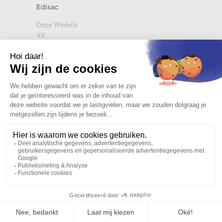
Edisac
Onze Winkels
AV
Help
Wettelijke vermeldingen
Privacybeleid
Setup Cookies
Word lid van de edisac community
Wat onze klanten denken
4,72/5
Klantreacties