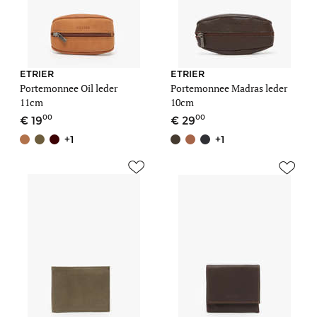
ETRIER
ETRIER
Portemonnee Oil leder
Portemonnee Madras leder
11cm
10cm
00
00
19
29
+1
+1