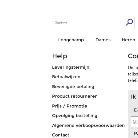
Longchamp
Dames
Heren
Help
Co
Leveringstermijn
Om u 
telke
Betaalwijzen
telef
Beveiligde betaling
Product retourneren
Ik
Prijs / Promotie
E
Opvolging bestelling
Algemene verkoopsvoorwaarden
P
Contact