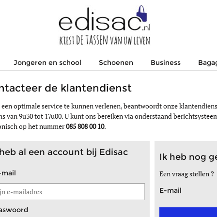
Jongeren en school
Schoenen
Business
Baga
ntacteer de klantendienst
een optimale service te kunnen verlenen, beantwoordt onze klantendienst
ns van 9u30 tot 17u00. U kunt ons bereiken via onderstaand berichtsysteem
onisch op het nummer
085 808 00 10
.
 heb al een account bij Edisac
Ik heb nog g
-mail
Een vraag stellen ?
E-mail
aswoord