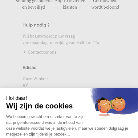
Betaling gecodeerd
9 op 10 tevreden
Getrouwheid
en beveiligd
klanten
wordt beloond
Hulp nodig ?
Wij beantwoorden uw vraag
van maandag tot vrijdag van 9u30 tot 17u
Contacteer ons
Edisac
Onze Winkels
AV
Help
Wettelijke vermeldingen
Privacybeleid
Setup Cookies
Word lid van de edisac community