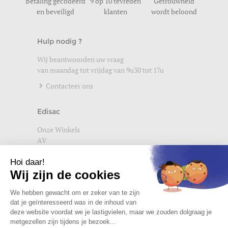
Betaling gecodeerd
9 op 10 tevreden
Getrouwheid
en beveiligd
klanten
wordt beloond
Hulp nodig ?
Wij beantwoorden uw vraag
van maandag tot vrijdag van 9u30 tot 17u
Contacteer ons
Edisac
Onze Winkels
AV
Help
Wettelijke vermeldingen
Privacybeleid
Setup Cookies
Word lid van de edisac community