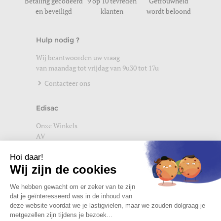
Betaling gecodeerd
9 op 10 tevreden
Getrouwheid
en beveiligd
klanten
wordt beloond
Hulp nodig ?
Wij beantwoorden uw vraag
van maandag tot vrijdag van 9u30 tot 17u
Contacteer ons
Edisac
Onze Winkels
AV
Help
Wettelijke vermeldingen
Privacybeleid
Setup Cookies
Word lid van de edisac community