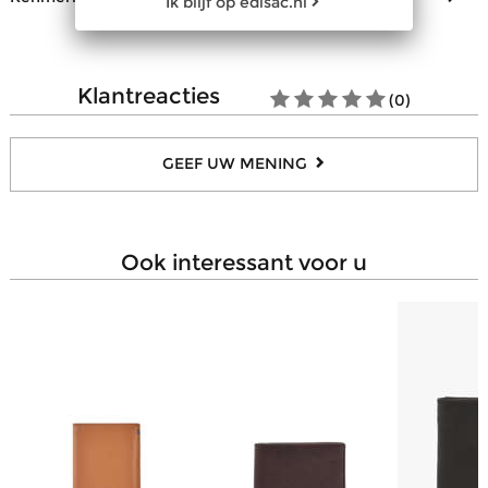
Ik blijf op edisac.nl
Sluiting
Overslagflap
Aantal open steekvakjes
4
Aantal compartimenten voor
16
klantreacties
bankkaarten
(0)
Aantal compartimenten voor
2
biljetten
GEEF UW MENING
ook interessant voor u