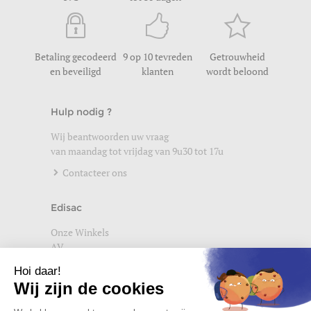
Betaling gecodeerd
9 op 10 tevreden
Getrouwheid
en beveiligd
klanten
wordt beloond
Hulp nodig ?
Wij beantwoorden uw vraag
van maandag tot vrijdag van 9u30 tot 17u
Contacteer ons
Edisac
Onze Winkels
AV
Help
Wettelijke vermeldingen
Privacybeleid
Setup Cookies