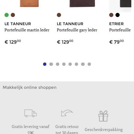
LE TANNEUR
LE TANNEUR
ETRIER
Portefeuille martin leder
Portefeuille gary leder
Portefeuille o
00
00
00
129
129
79
Makkelijk online shoppen
Gratis levering vanaf
Gratis retour
Geschenkverpakking
59
tot 30 dagen