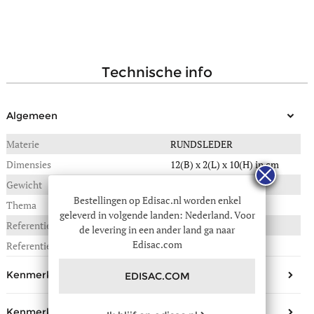
technische info
Algemeen
Materie
RUNDSLEDER
Dimensies
12(B) x 2(L) x 10(H) in cm
Gewicht
0,090 kg
Bestellingen op Edisac.nl worden enkel
Thema
Raphael
geleverd in volgende landen: Nederland. Voor
Referentie :
111-TRAP3540
de levering in een ander land ga naar
Edisac.com
Referentie fabrikant
TRAP.3540
Kenmerken buitenkant
EDISAC.COM
Aantal zakken
1
Kenmerken binnenkant