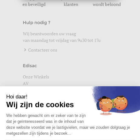
en beveiligd
klanten
wordt beloond
Hulp nodig ?
Wij beantwoorden uw vraag
van maandag tot vrijdag van 9u30 tot 17u
Contacteer ons
Edisac
Onze Winkels
AV
Help
Wettelijke vermeldingen
Privacybeleid
Setup Cookies
Word lid van de edisac community