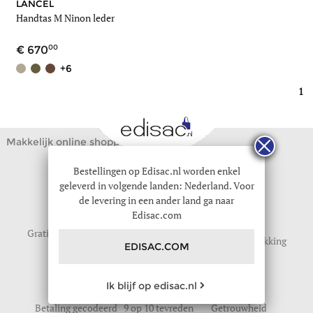
LANCEL
Handtas M Ninon leder
00
670
+6
1
Makkelijk online shoppen
Bestellingen op Edisac.nl worden enkel
geleverd in volgende landen: Nederland. Voor
de levering in een ander land ga naar
Edisac.com
Gratis levering vanaf
Gratis retour
Geschenkverpakking
EDISAC.COM
59
tot 30 dagen
Ik blijf op edisac.nl
Betaling gecodeerd
9 op 10 tevreden
Getrouwheid