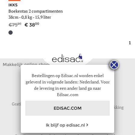
IKKS
Boekentas 2 compartimenten
38cm -
0,8 kg
- 15,9 liter
90
00
75
38
1
Makkelijk online shoppen
Bestellingen op Edisac.nl worden enkel
geleverd in volgende landen: Nederland. Voor
de levering in een ander land ga naar
Edisac.com
Gratis levering vanaf
Gratis retour
Geschenkverpakking
EDISAC.COM
59
tot 30 dagen
Ik blijf op edisac.nl