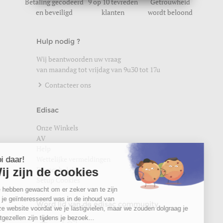
Betaling gecodeerd
9 op 10 tevreden
Getrouwheid
en beveiligd
klanten
wordt beloond
Hulp nodig ?
Wij beantwoorden uw vraag
van maandag tot vrijdag van 9u30 tot 17u
Contacteer ons
Edisac
Onze Winkels
AV
Help
Wettelijke vermeldingen
Privacybeleid
Setup Cookies
Word lid van de edisac community