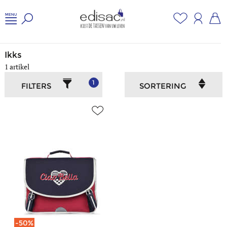
Home
/
Jongeren en school
/
Ikks
Ikks
1 artikel
1
FILTERS
SORTERING
-50%