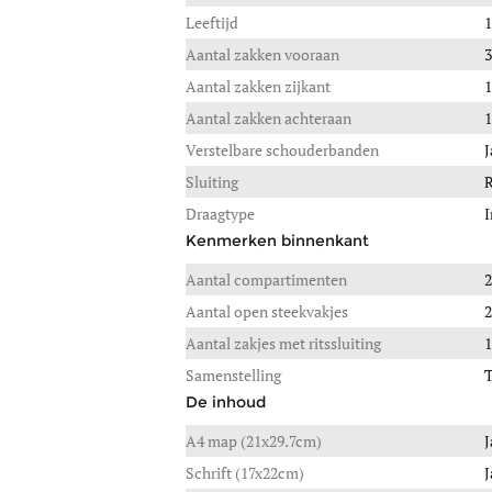
Leeftijd
1
Aantal zakken vooraan
3
Aantal zakken zijkant
1
Aantal zakken achteraan
1
Verstelbare schouderbanden
J
Sluiting
R
Draagtype
I
Kenmerken binnenkant
Aantal compartimenten
2
Aantal open steekvakjes
2
Aantal zakjes met ritssluiting
1
Samenstelling
T
De inhoud
A4 map (21x29.7cm)
J
Schrift (17x22cm)
J