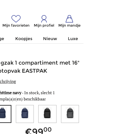
Mijn favorieten
Mijn profiel
Mijn mandje
ge
Koopjes
Nieuw
Luxe
gzak 1 compartiment met 16"
ptopvak EASTPAK
chrijving
httime navy
-
In stock, slecht 1
mpla(a)r(en) beschikbaar
00
99