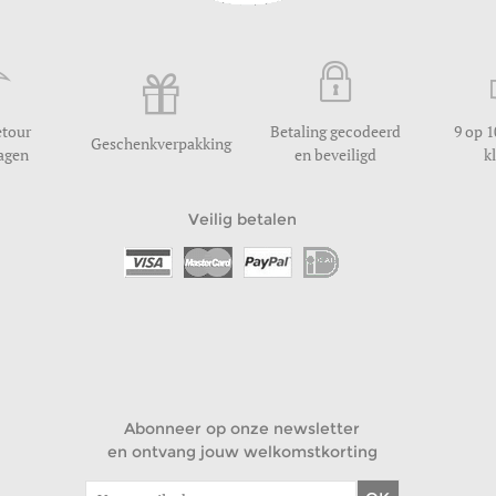
etour
Betaling gecodeerd
9 op 1
Geschenkverpakking
dagen
en beveiligd
k
Veilig betalen
Abonneer op onze newsletter
en ontvang jouw welkomstkorting