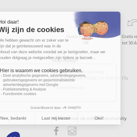
Gratis levering vanaf
Gratis r
59
tot 30 
Hulp nodig ?
Wij beantwoorden uw vraag
van maandag tot vrijdag van 9u30 tot 17u
Contacteer ons
Word lid van de edisac community