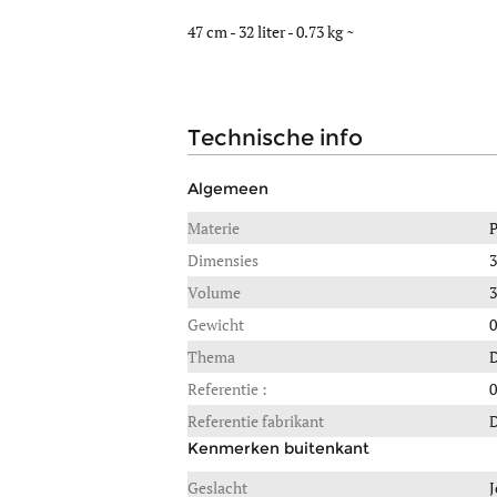
47 cm - 32 liter - 0.73 kg ~
technische info
Algemeen
Materie
Dimensies
3
Volume
3
Gewicht
0
Thema
D
Referentie :
Referentie fabrikant
Kenmerken buitenkant
Geslacht
J