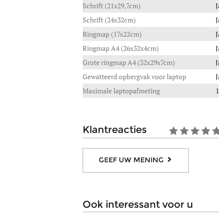
Schrift (21x29,7cm)
J
Schrift (24x32cm)
J
Ringmap (17x22cm)
J
Ringmap A4 (26x32x4cm)
J
Grote ringmap A4 (32x29x7cm)
J
Gewatteerd opbergvak voor laptop
J
Maximale laptopafmeting
1
klantreacties
GEEF UW MENING
ook interessant voor u