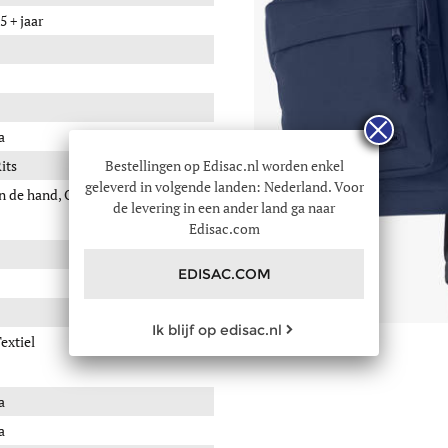
5 + jaar
a
its
Bestellingen op Edisac.nl worden enkel
geleverd in volgende landen: Nederland. Voor
n de hand, Op de rug
de levering in een ander land ga naar
Edisac.com
EDISAC.COM
Ik blijf op edisac.nl
extiel
a
a