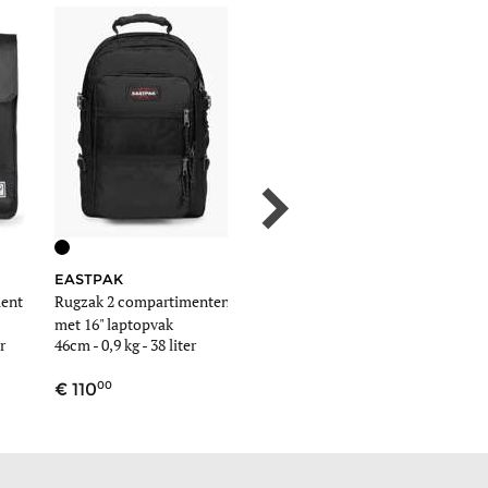
EASTPAK
EASTPAK
KAPTE
ent
Rugzak 2 compartimenten
Rugzak 1 compartiment
Fyn - ru
met 16" laptopvak
met 16" laptopvak
compart
r
46cm -
0,9 kg
- 38 liter
43cm -
0,6 kg
- 12,7 liter
40cm -
laptopv
00
00
9
110
95
99