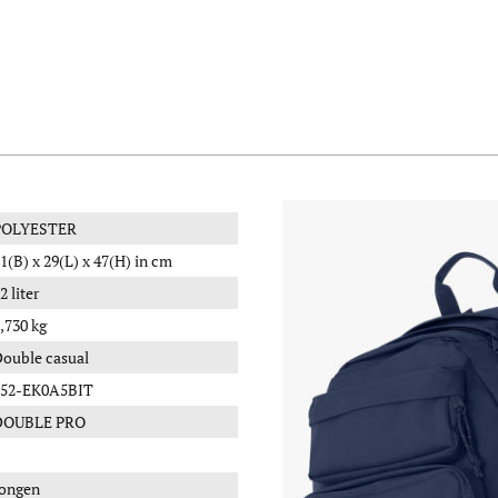
POLYESTER
1(B) x 29(L) x 47(H) in cm
2 liter
,730 kg
ouble casual
052-EK0A5BIT
DOUBLE PRO
ongen