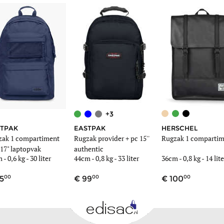
+3
TPAK
EASTPAK
HERSCHEL
zak 1 compartiment
Rugzak provider + pc 15''
Rugzak 1 compartim
17" laptopvak
authentic
m -
0,6 kg
- 30 liter
44cm -
0,8 kg
- 33 liter
36cm -
0,8 kg
- 14 lite
00
00
00
5
99
100