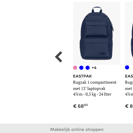
+4
HERSCHEL
EASTPAK
EAS
timent
Rugzak 1 compartiment
Rugzak 1 compartiment
Rug
met 15" laptopvak
met 13" laptopvak
met 
liter
47cm -
0,7 kg
- 19,4 liter
47cm -
0,5 kg
- 24 liter
47c
00
00
90
68
8
Makkelijk online shoppen