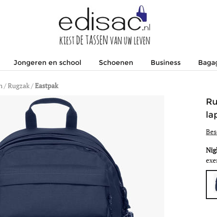
Jongeren en school
Schoenen
Business
Baga
n
/
Rugzak
/
Eastpak
Ru
la
Bes
Nig
exe