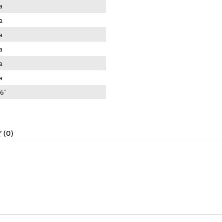
a
a
a
a
a
a
6"
(0)