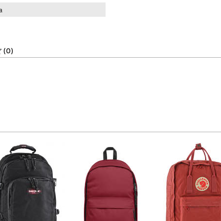
a
(0)