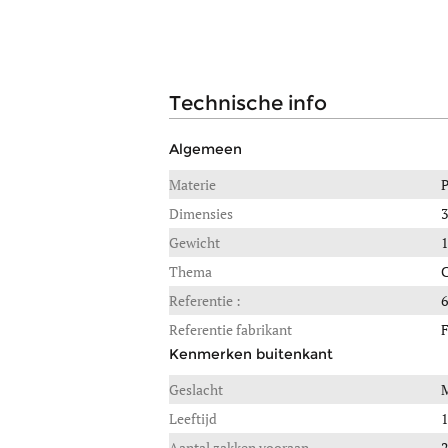
technische info
Algemeen
Materie
Dimensies
3
Gewicht
1
Thema
Referentie :
Referentie fabrikant
F
Kenmerken buitenkant
Geslacht
M
Leeftijd
1
Aantal zakken vooraan
2