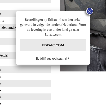
a
Bestellingen op Edisac.nl worden enkel
its
geleverd in volgende landen: Nederland. Voor
n de hand, Op de rug
de levering in een ander land ga naar
Edisac.com
EDISAC.COM
extiel
Ik blijf op edisac.nl
a
a
a
a
a
a