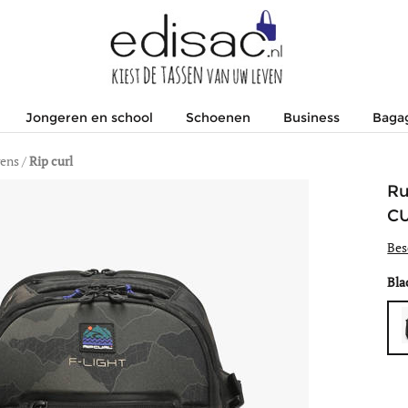
Jongeren en school
Schoenen
Business
Baga
gens
/
Rip curl
Ru
C
Bes
Bla