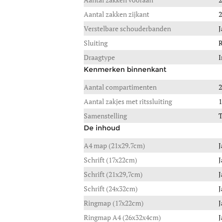
Aantal zakken zijkant
2
Verstelbare schouderbanden
J
Sluiting
R
Draagtype
I
Kenmerken binnenkant
Aantal compartimenten
2
Aantal zakjes met ritssluiting
1
Samenstelling
T
De inhoud
A4 map (21x29.7cm)
J
Schrift (17x22cm)
J
Schrift (21x29,7cm)
J
Schrift (24x32cm)
J
Ringmap (17x22cm)
J
Ringmap A4 (26x32x4cm)
J