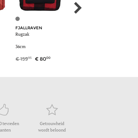
FJALLRAVEN
LACOSTE
KIPLIN
Rugzak
Cross body tas lcst
Mini ru
00
36cm
28cm
95
95
00
9
159
80
69
0 tevreden
Getrouwheid
lanten
wordt beloond