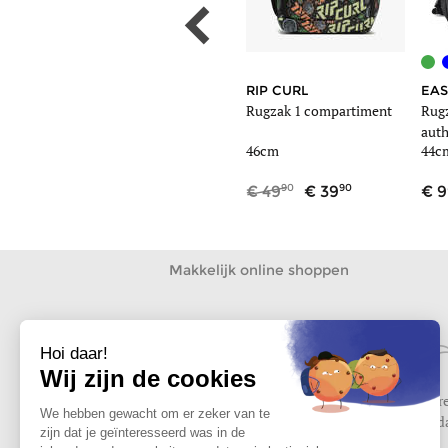
FJALLRAVEN
RIP CURL
EAS
timent
Rugzak 1 compartiment
Rugzak 1 compartiment
Rugz
auth
45cm
46cm
44c
00
90
90
140
49
39
9
Makkelijk online shoppen
Gratis levering vanaf
Gratis r
59
tot 30 