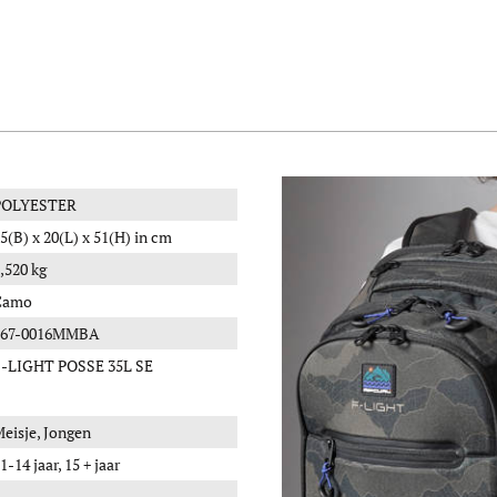
POLYESTER
5(B) x 20(L) x 51(H) in cm
,520 kg
Camo
667-0016MMBA
-LIGHT POSSE 35L SE
eisje, Jongen
1-14 jaar, 15 + jaar