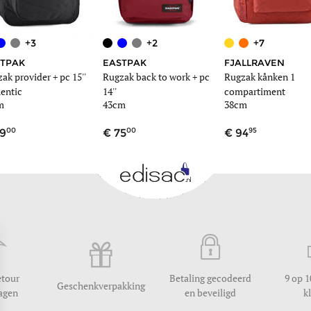
+3
+2
+7
TPAK
EASTPAK
FJALLRAVEN
ak provider + pc 15''
Rugzak back to work + pc
Rugzak kånken 1
entic
14''
compartiment
m
43cm
38cm
00
00
95
9
75
94
etour
Betaling gecodeerd
9 op 1
Geschenkverpakking
dagen
en beveiligd
k