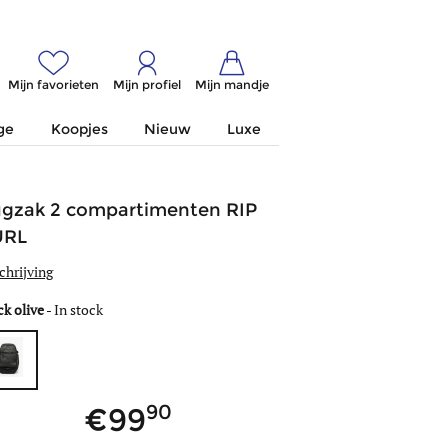
Mijn favorieten
Mijn profiel
Mijn mandje
ge
Koopjes
Nieuw
Luxe
gzak 2 compartimenten RIP
URL
chrijving
ck olive
-
In stock
90
99