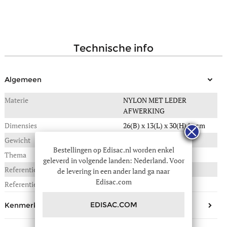
technische info
Algemeen
Materie
NYLON MET LEDER
AFWERKING
Dimensies
26(B) x 13(L) x 30(H) in cm
Gewicht
0,550 kg
Bestellingen op Edisac.nl worden enkel
Thema
Diversite
geleverd in volgende landen: Nederland. Voor
Referentie :
796-00176167
de levering in een ander land ga naar
Edisac.com
Referentie fabrikant
176167
EDISAC.COM
Kenmerken buitenkant
Aantal zakken vooraan
2