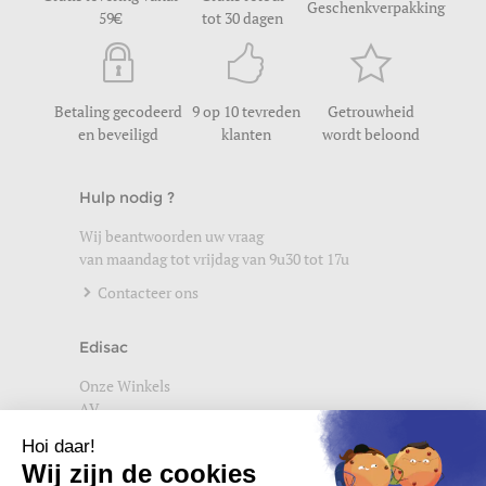
Geschenkverpakking
59
tot 30 dagen
Betaling gecodeerd
9 op 10 tevreden
Getrouwheid
en beveiligd
klanten
wordt beloond
Hulp nodig ?
Wij beantwoorden uw vraag
van maandag tot vrijdag van 9u30 tot 17u
Contacteer ons
Edisac
Onze Winkels
AV
Help
Wettelijke vermeldingen
Privacybeleid