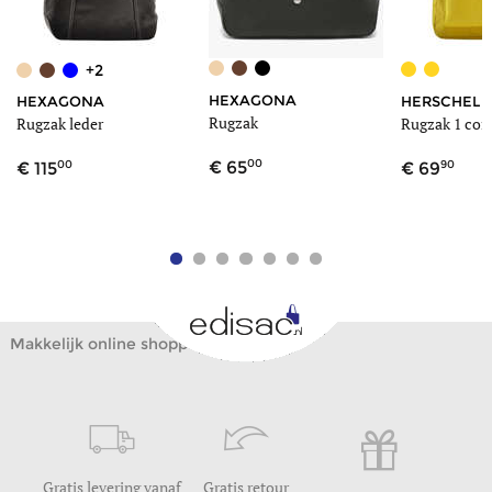
+2
HEXAGONA
HEXAGONA
HERSCHEL
Rugzak
Rugzak leder
Rugzak 1 co
00
00
90
65
115
69
Makkelijk online shoppen
Gratis levering vanaf
Gratis retour