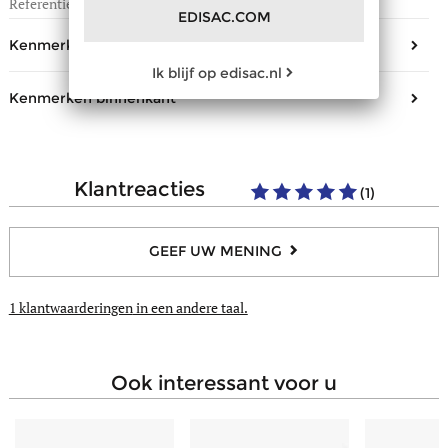
Referentie fabrikant
EFOD087S
EDISAC.COM
Kenmerken buitenkant
Ik blijf op edisac.nl
Vorm
Cross body tas
Kenmerken binnenkant
Materiaal/Look
Leder
Aantal compartimenten
1
Sluiting
Rits
Aantal open steekvakjes
1
Verstelbare schouderriem
Ja
klantreacties
(1)
Aantal zakjes met ritssluiting
1
Draagtype
Gekruist
Samenstelling
Textiel
GEEF UW MENING
1 klantwaarderingen
in een andere taal.
ook interessant voor u