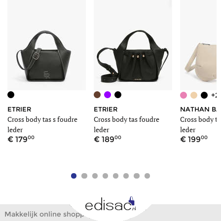
+2
ETRIER
ETRIER
NATHAN B
Cross body tas s foudre
Cross body tas foudre
Cross body ta
leder
leder
leder
00
00
00
179
189
199
Makkelijk online shoppen