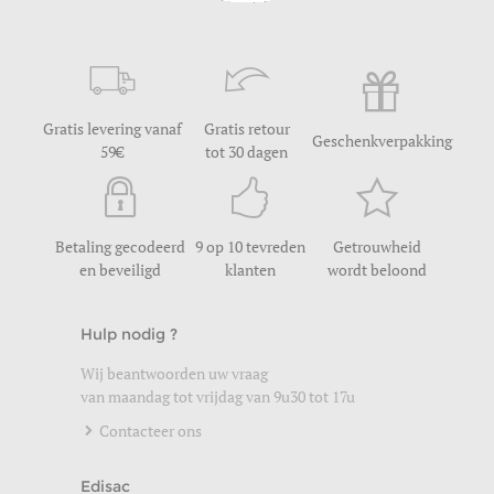
Gratis levering vanaf
Gratis retour
Geschenkverpakking
59
tot 30 dagen
Betaling gecodeerd
9 op 10 tevreden
Getrouwheid
en beveiligd
klanten
wordt beloond
Hulp nodig ?
Wij beantwoorden uw vraag
van maandag tot vrijdag van 9u30 tot 17u
Contacteer ons
Edisac