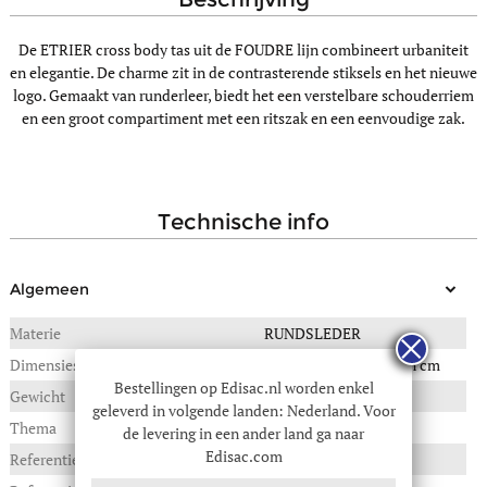
De ETRIER cross body tas uit de FOUDRE lijn combineert urbaniteit
en elegantie. De charme zit in de contrasterende stiksels en het nieuwe
logo. Gemaakt van runderleer, biedt het een verstelbare schouderriem
en een groot compartiment met een ritszak en een eenvoudige zak.
technische info
Algemeen
Materie
RUNDSLEDER
Dimensies
23(B) x 10(L) x 31(H) in cm
Bestellingen op Edisac.nl worden enkel
Gewicht
0,520 kg
geleverd in volgende landen: Nederland. Voor
Thema
Foudre
de levering in een ander land ga naar
Edisac.com
Referentie :
709-EFOD087S