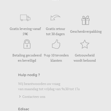
Gratis levering vanaf
Gratis retour
Geschenkverpakking
59
tot 30 dagen
Betaling gecodeerd
9 op 10 tevreden
Getrouwheid
en beveiligd
klanten
wordt beloond
Hulp nodig ?
Wij beantwoorden uw vraag
van maandag tot vrijdag van 9u30 tot 17u
Contacteer ons
Edisac