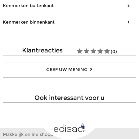
Kenmerken buitenkant
Materiaal/Look
Leder
Kenmerken binnenkant
Sluiting
Rits
Aantal compartimenten
1
Verstelbare schouderriem
Ja
Aantal open steekvakjes
1
Verwijderbare schouderriem
Ja
klantreacties
(0)
Aantal zakjes met ritssluiting
1
Draagtype
Gekruist, In de hand
Samenstelling
Katoen, Textiel
GEEF UW MENING
ook interessant voor u
Makkelijk online shoppen