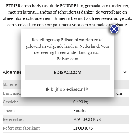
ETRIER cross body tas uit de FOUDRE lijn, gemaakt van runderleer,
met ritsluiting. Handtas of schoudertas dankzij de verstelbare en
afneembare schouderriem. Binnenin bevindt zich een eenvoudige zak,
een steekzak en een compartiment voor een optimale organisatie.
Bestellingen op Edisac.nl worden enkel
geleverd in volgende landen: Nederland. Voor
de levering in een ander land ga naar
technische info
Edisac.com
Algemeen
EDISAC.COM
Materie
RUNDSLEDER
Ik blijf op edisac.nl
Dimensies
28(B) x 13(L) x 18(H) in cm
Gewicht
0,490 kg
Thema
Foudre
Referentie :
709-EFOD107S
Referentie fabrikant
EFOD107S