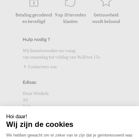
Betaling gecodeerd
9 op 10 tevreden
Getrouwheid
en beveiligd
klanten
wordt beloond
Hulp nodig ?
Wij beantwoorden uw vraag
van maandag tot vrijdag van 9u30 tot 17u
Contacteer ons
Edisac
Onze Winkels
AV
Help
Wettelijke vermeldingen
Privacybeleid
Setup Cookies