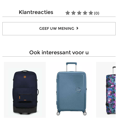
Telescopisch handvat
Ja
Aantal zakjes met ritssluiting
1
Draagtype
In de hand
klantreacties
(0)
Samenstelling
Textiel
Duur van de reis
1 week
GEEF UW MENING
ook interessant voor u