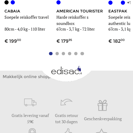
+1
CABAIA
AMERICAN TOURISTER
EASTPAK
Soepele reiskoffer travel
Harde reiskoffer s
Soepele reisk
soundbox
authentic lu
80cm -
4,0 kg
-
110 liter
67cm -
3,7 kg
-
72 liter
67cm -
3,1 kg
00
95
00
199
179
182
Makkelijk online shoppen
Gratis levering vanaf
Gratis retour
Geschenkverpakking
59
tot 30 dagen