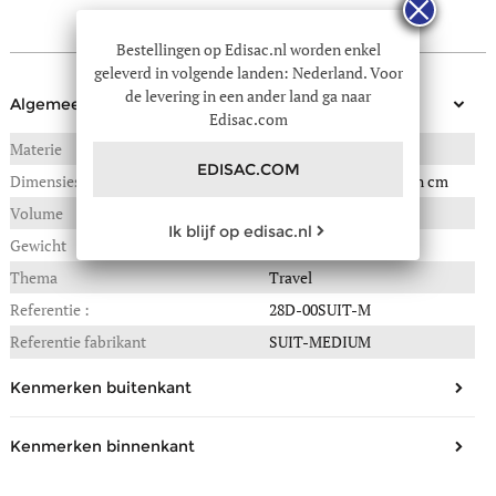
technische info
Bestellingen op Edisac.nl worden enkel
geleverd in volgende landen: Nederland. Voor
de levering in een ander land ga naar
Algemeen
Edisac.com
Materie
POLYESTER
EDISAC.COM
Dimensies
42(B) x 27(L) x 67(H) in cm
Volume
75 liter
Ik blijf op edisac.nl
Gewicht
3,450 kg
Thema
Travel
Referentie :
28D-00SUIT-M
Referentie fabrikant
SUIT-MEDIUM
Kenmerken buitenkant
Aantal zakken vooraan
1
Kenmerken binnenkant
Veiligheid
cijferslot TSA
Aantal scheidingen
1