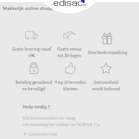
Makkelijk online shoppen
Gratis levering vanaf
Gratis retour
Geschenkverpakking
59
tot 30 dagen
Betaling gecodeerd
9 op 10 tevreden
Getrouwheid
en beveiligd
klanten
wordt beloond
Hulp nodig ?
Wij beantwoorden uw vraag
van maandag tot vrijdag van 9u30 tot 17u
Contacteer ons