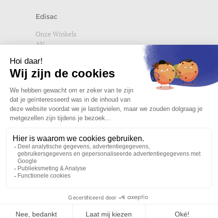
Edisac
Onze Winkels
AV
Help
Wettelijke vermeldingen
Privacybeleid
Setup Cookies
Word lid van de edisac community
Wat onze klanten denken
4,72/5