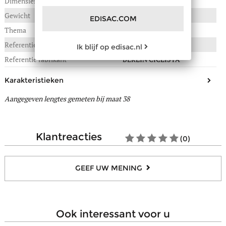
Dimensies
Gewicht
0,690 kg
EDISAC.COM
Thema
Women
Referentie :
35B-01126218
Ik blijf op edisac.nl
Referentie fabrikant
BERLIN CICLISTA
Karakteristieken
Aangegeven lengtes gemeten bij maat 38
Dit model tailleert
Normaal, op maat
Materiaal bovenkant/schacht
Leder
Afwerking(en)
Daim
klantreacties
(0)
Voering
Textiel
Binnenzool
Textiel
GEEF UW MENING
Uitneembare zool
Nee
Materiaal buitenzool
Rubber
Sluiting
Veters
ook interessant voor u
Zoolhoogte
2.50 cm