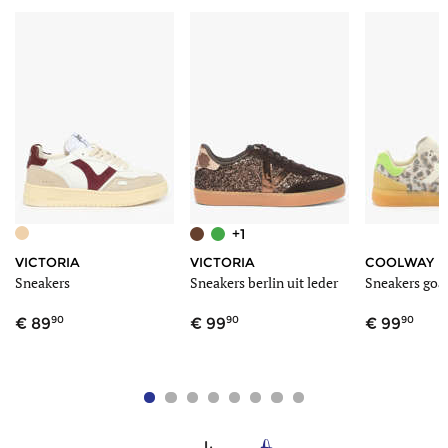
Schachthoogte
7.00 cm
+1
VICTORIA
VICTORIA
COOLWAY
Sneakers
Sneakers berlin uit leder
Sneakers goal
90
90
90
89
99
99