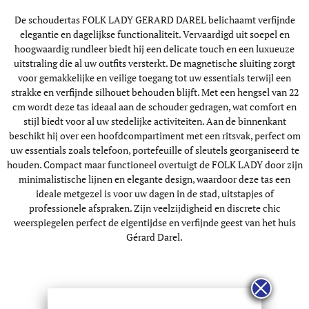
De schoudertas FOLK LADY GERARD DAREL belichaamt verfijnde
elegantie en dagelijkse functionaliteit. Vervaardigd uit soepel en
hoogwaardig rundleer biedt hij een delicate touch en een luxueuze
uitstraling die al uw outfits versterkt. De magnetische sluiting zorgt
voor gemakkelijke en veilige toegang tot uw essentials terwijl een
strakke en verfijnde silhouet behouden blijft. Met een hengsel van 22
cm wordt deze tas ideaal aan de schouder gedragen, wat comfort en
stijl biedt voor al uw stedelijke activiteiten. Aan de binnenkant
beschikt hij over een hoofdcompartiment met een ritsvak, perfect om
uw essentials zoals telefoon, portefeuille of sleutels georganiseerd te
houden. Compact maar functioneel overtuigt de FOLK LADY door zijn
minimalistische lijnen en elegante design, waardoor deze tas een
ideale metgezel is voor uw dagen in de stad, uitstapjes of
professionele afspraken. Zijn veelzijdigheid en discrete chic
weerspiegelen perfect de eigentijdse en verfijnde geest van het huis
Gérard Darel.
technische info