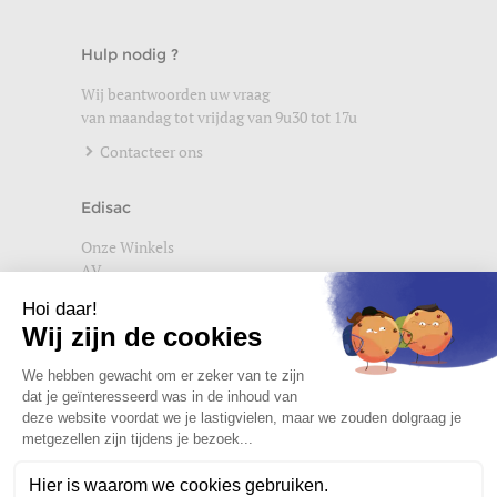
Hulp nodig ?
Wij beantwoorden uw vraag
van maandag tot vrijdag van 9u30 tot 17u
Contacteer ons
Edisac
Onze Winkels
AV
Help
Wettelijke vermeldingen
Privacybeleid
Setup Cookies
Word lid van de edisac community