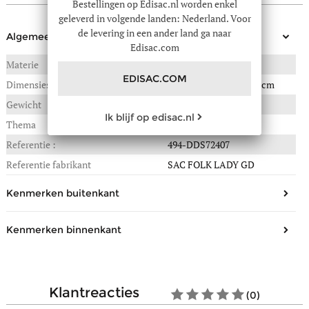
Bestellingen op Edisac.nl worden enkel
geleverd in volgende landen: Nederland. Voor
de levering in een ander land ga naar
Algemeen
Edisac.com
Materie
RUNDSLEDER
EDISAC.COM
Dimensies
40(B) x 1(L) x 40(H) in cm
Gewicht
0,700 kg
Ik blijf op edisac.nl
Thema
Folk lady
Referentie :
494-DDS72407
Referentie fabrikant
SAC FOLK LADY GD
Kenmerken buitenkant
Vorm
Handtas, schoudertassen
Kenmerken binnenkant
Materiaal/Look
Leder
Aantal compartimenten
1
Sluiting
Magneet
Aantal zakjes met ritssluiting
1
Hoogte handvat
22 cm
klantreacties
(0)
Samenstelling
Textiel
Draagtype
Over de schouder