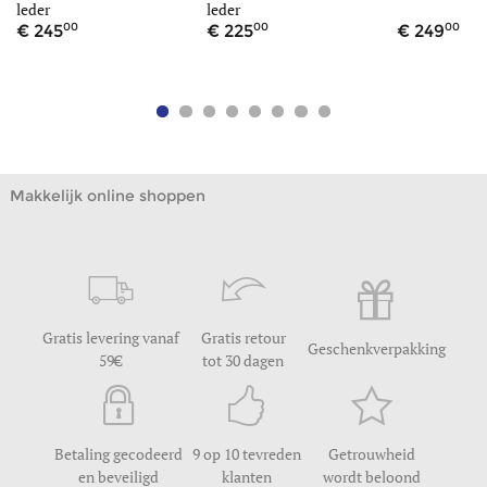
leder
leder
00
00
00
245
225
249
Makkelijk online shoppen
Gratis levering vanaf
Gratis retour
Geschenkverpakking
59
tot 30 dagen
Betaling gecodeerd
9 op 10 tevreden
Getrouwheid
en beveiligd
klanten
wordt beloond