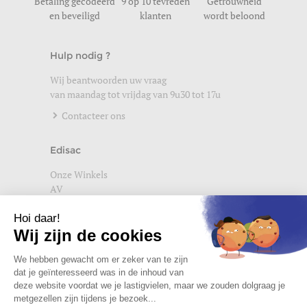
Betaling gecodeerd
9 op 10 tevreden
Getrouwheid
en beveiligd
klanten
wordt beloond
Hulp nodig ?
Wij beantwoorden uw vraag
van maandag tot vrijdag van 9u30 tot 17u
Contacteer ons
Edisac
Onze Winkels
AV
Help
Wettelijke vermeldingen
Privacybeleid
Setup Cookies
Word lid van de edisac community