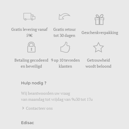
Gratis levering vanaf
Gratis retour
Geschenkverpakking
59
tot 30 dagen
Betaling gecodeerd
9 op 10 tevreden
Getrouwheid
en beveiligd
klanten
wordt beloond
Hulp nodig ?
Wij beantwoorden uw vraag
van maandag tot vrijdag van 9u30 tot 17u
Contacteer ons
Edisac