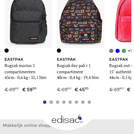
+1
EASTPAK
EASTPAK
EASTPAK
Rugzak morius 2
Rugzak day pak'r 1
Rugzak out of
compartimenten
compartiment
15'' authentic
43cm -
0,6 kg
- 32,1 liter
40cm -
0,4 kg
- 19,4 liter
44cm -
0,5 kg
-
00
50
00
50
00
85
59
65
45
65
4
Makkelijk online shoppen