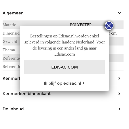
Algemeen
Materie
POLYESTER
Dimensies
32(B) x 26(L) x 42(H) in cm
Bestellingen op Edisac.nl worden enkel
Gewicht
0,670 kg
geleverd in volgende landen: Nederland. Voor
de levering in een ander land ga naar
Thema
Pbg authentic
Edisac.com
Referentie :
052-0PBGK060
Referentie fabrikant
Pinnacle
EDISAC.COM
Kenmerken buitenkant
Ik blijf op edisac.nl
Geslacht
Meisje, Jongen
Kenmerken binnenkant
Leeftijd
11-14 jaar, 15 + jaar
Aantal compartimenten
2
Aantal zakken vooraan
2
De inhoud
Aantal open steekvakjes
2
Verstelbare schouderbanden
Ja
A4 map (21x29.7cm)
Ja
Aantal zakjes met ritssluiting
1
Sluiting
Rits
Schrift (17x22cm)
Ja