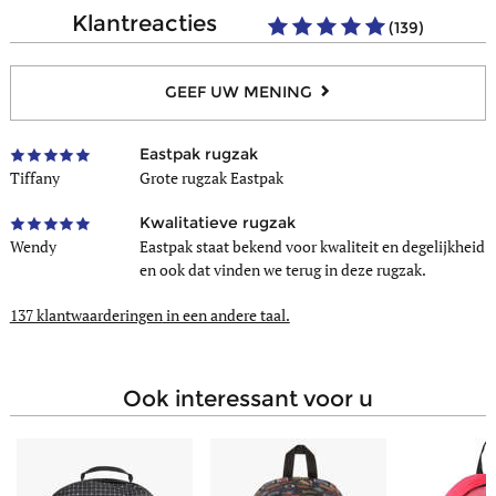
Aantal telefoonvakjes
1
Draagtype
In de hand, Op de rug
klantreacties
(139)
Schrift (21x29,7cm)
Ja
Samenstelling
Nylon
Schrift (24x32cm)
Ja
GEEF UW MENING
Ringmap (17x22cm)
Ja
Ringmap A4 (26x32x4cm)
Ja
Eastpak rugzak
Grote ringmap A4 (32x29x7cm)
Ja
Tiffany
Grote rugzak Eastpak
Gewatteerd opbergvak voor laptop
Nee
Kwalitatieve rugzak
Maximale laptopafmeting
16"
Wendy
Eastpak staat bekend voor kwaliteit en degelijkheid
en ook dat vinden we terug in deze rugzak.
137 klantwaarderingen
in een andere taal.
ook interessant voor u