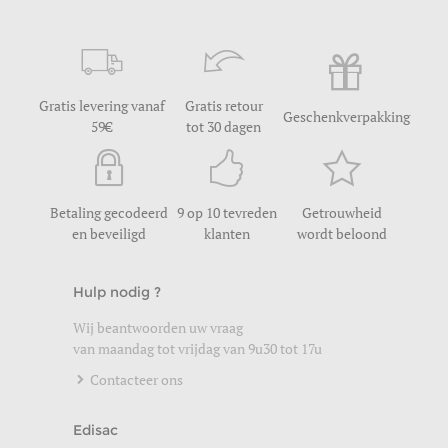
Gratis levering vanaf
Gratis retour
Geschenkverpakking
59
tot 30 dagen
Betaling gecodeerd
9 op 10 tevreden
Getrouwheid
en beveiligd
klanten
wordt beloond
Hulp nodig ?
Wij beantwoorden uw vraag
van maandag tot vrijdag van 9u30 tot 17u
Contacteer ons
Edisac