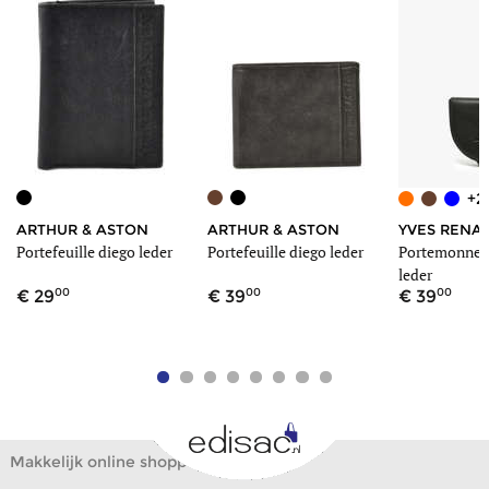
+2
ARTHUR & ASTON
ARTHUR & ASTON
YVES RENA
r
Portefeuille diego leder
Portefeuille diego leder
Portemonnee
leder
00
00
00
29
39
39
Makkelijk online shoppen