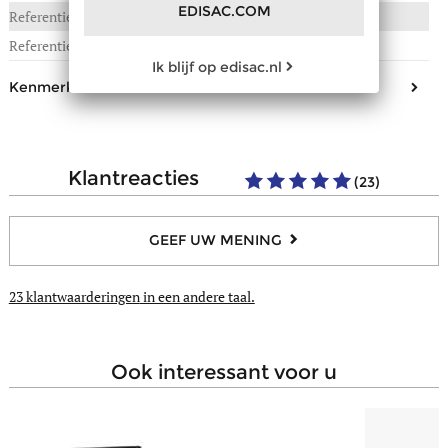
EDISAC.COM
Referentie :
350-1438-805
Referentie fabrikant
1438-805
Ik blijf op edisac.nl
Kenmerken binnenkant
Samenstelling
Leder
Aantal open steekvakjes
1
klantreacties
(23)
Aantal compartimenten voor
7
bankkaarten
Aantal compartimenten voor
1
GEEF UW MENING
biljetten
Aantal zakjes met ritssluiting
1
23 klantwaarderingen
in een andere taal.
Aantal transparante vakjes
2
RFID/NFC beschermd
Ja
ook interessant voor u