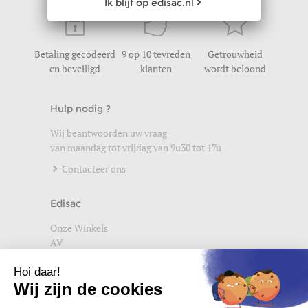
Ik blijf op edisac.nl
Betaling gecodeerd
9 op 10 tevreden
Getrouwheid
en beveiligd
klanten
wordt beloond
Hulp nodig ?
Wij beantwoorden uw vraag
van maandag tot vrijdag van 9u30 tot 17u
Contacteer ons
Edisac
Onze Winkels
AV
Help
Wettelijke vermeldingen
Privacybeleid
Setup Cookies