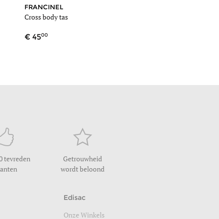
FRANCINEL
ARTHUR & ASTON
ARTHU
Cross body tas
Cross body tas arthur leder
Cross b
00
00
0
45
59
79
0 tevreden
Getrouwheid
lanten
wordt beloond
Edisac
Onze Winkels