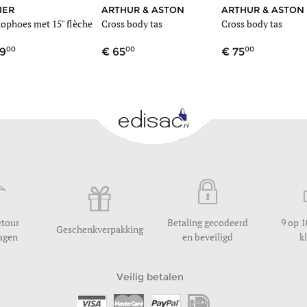
IER
ARTHUR & ASTON
ARTHUR & ASTON
ophoes met 15" flèche
Cross body tas
Cross body tas
00
00
00
9
65
75
etour
Betaling gecodeerd
9 op 1
Geschenkverpakking
dagen
en beveiligd
k
Veilig betalen