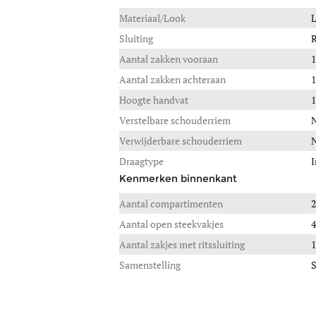
Materiaal/Look
L
Sluiting
R
Aantal zakken vooraan
1
Aantal zakken achteraan
1
Hoogte handvat
Verstelbare schouderriem
Verwijderbare schouderriem
Draagtype
I
Kenmerken binnenkant
Aantal compartimenten
2
Aantal open steekvakjes
4
Aantal zakjes met ritssluiting
1
Samenstelling
S