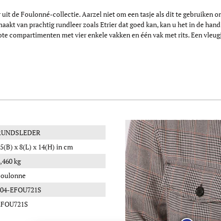
r uit de Foulonné-collectie. Aarzel niet om een tasje als dit te gebruiken
aakt van prachtig rundleer zoals Etrier dat goed kan, kan u het in de ha
rote compartimenten met vier enkele vakken en één vak met rits. Een vle
RUNDSLEDER
5(B) x 8(L) x 14(H) in cm
,460 kg
Foulonne
104-EFOU721S
EFOU721S