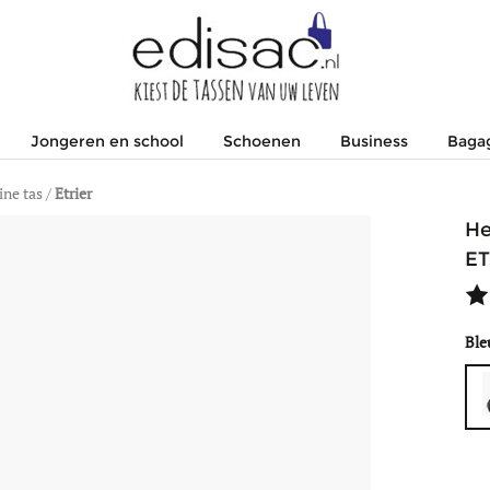
Jongeren en school
Schoenen
Business
Baga
ine tas
/
Etrier
He
ET
Ble