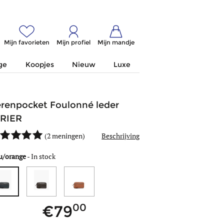
Mijn favorieten
Mijn profiel
Mijn mandje
ge
Koopjes
Nieuw
Luxe
renpocket Foulonné leder
RIER
(
2 meningen
)
Beschrijving
u/orange
-
In stock
00
79