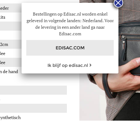
eder
Bestellingen op Edisac.nl worden enkel
its
geleverd in volgende landen: Nederland. Voor
de levering in een ander land ga naar
Edisac.com
12cm
EDISAC.COM
Nee
Nee
Ik blijf op edisac.nl
n de hand
ynthetisch