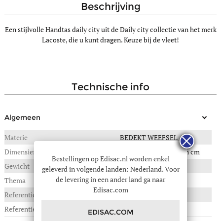
beschrijving
Een stijlvolle Handtas daily city uit de Daily city collectie van het merk
Lacoste, die u kunt dragen. Keuze bij de vleet!
technische info
Algemeen
Materie
BEDEKT WEEFSEL
Dimensies
32(B) x 15(L) x 26(H) in cm
Bestellingen op Edisac.nl worden enkel
Gewicht
1,170 kg
geleverd in volgende landen: Nederland. Voor
de levering in een ander land ga naar
Thema
Daily city
Edisac.com
Referentie :
56A-NF4923DZ
Referentie fabrikant
NF4923DZ
EDISAC.COM