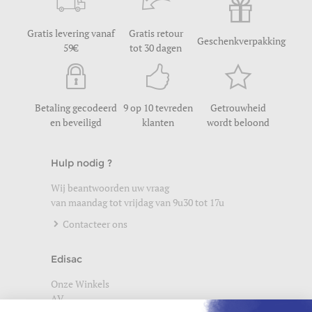
Gratis levering vanaf
Gratis retour
Geschenkverpakking
59
tot 30 dagen
Betaling gecodeerd
9 op 10 tevreden
Getrouwheid
en beveiligd
klanten
wordt beloond
Hulp nodig ?
Wij beantwoorden uw vraag
van maandag tot vrijdag van 9u30 tot 17u
Contacteer ons
Edisac
Onze Winkels
AV