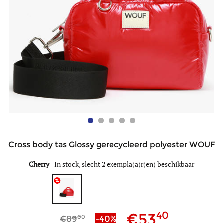
Cross body tas Glossy gerecycleerd polyester WOUF
Cherry
-
In stock, slecht 2 exempla(a)r(en) beschikbaar
40
53
00
89
-40%