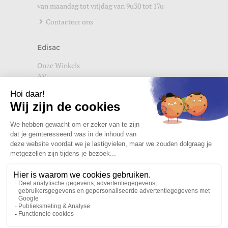
van maandag tot vrijdag van 9u30 tot 17u
Contacteer ons
Edisac
Onze Winkels
AV
Help
Wettelijke vermeldingen
Privacybeleid
Setup Cookies
Word lid van de edisac community
Wat onze klanten denken