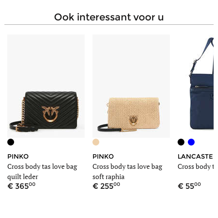
ook interessant voor u
PINKO
PINKO
LANCASTER
Cross body tas love bag
Cross body tas love bag
Cross body ta
quilt leder
soft raphia
00
00
00
365
255
55