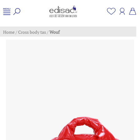
Home
/
Cross body tas
/
Wouf