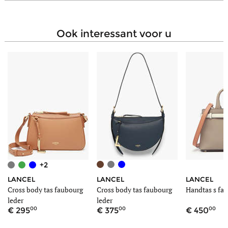
Verwijderbare schouderriem
Ja
Draagtype
Gekruist, In de hand
ook interessant voor u
+2
LANCEL
LANCEL
LANCEL
Cross body tas faubourg
Cross body tas faubourg
Handtas s fau
leder
leder
00
00
00
295
375
450