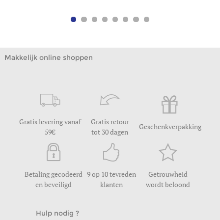
Makkelijk online shoppen
Gratis levering vanaf
Gratis retour
Geschenkverpakking
59
tot 30 dagen
Betaling gecodeerd
9 op 10 tevreden
Getrouwheid
en beveiligd
klanten
wordt beloond
Hulp nodig ?