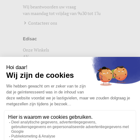
Wij beantwoorden uw vraag
van maandag tot vrijdag van 9u30 tot 17u
Contacteer ons
Edisac
Onze Winkels
AV
Help
Wettelijke vermeldingen
Privacybeleid
Setup Cookies
Word lid van de edisac community