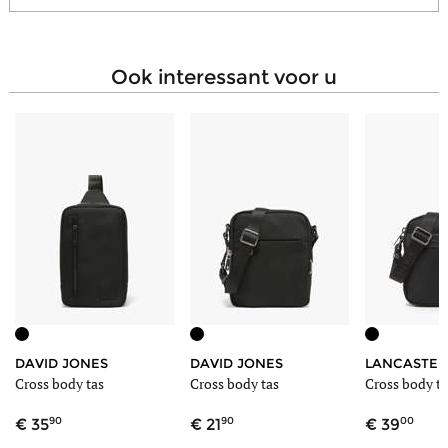
ook interessant voor u
DAVID JONES
DAVID JONES
LANCASTER
r
Cross body tas
Cross body tas
Cross body ta
90
90
00
35
21
39