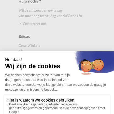
Hulp nodig ?
Wij beantwoorden uw vraag
van maandag tot vrijdag van 9u30 tot 17u
Contacteer ons
Edisac
Onze Winkels
AV
Help
Wettelijke vermeldingen
Privacybeleid
Setup Cookies
Word lid van de edisac community