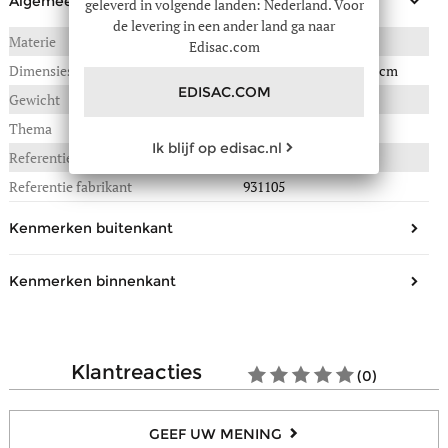
Algemeen
geleverd in volgende landen: Nederland. Voor
de levering in een ander land ga naar
Materie
TEXTIEL
Edisac.com
Dimensies
19(B) x 7(L) x 24(H) in cm
EDISAC.COM
Gewicht
0,570 kg
Thema
Men
Ik blijf op edisac.nl
Referentie :
154-00931105
Referentie fabrikant
931105
Kenmerken buitenkant
Vorm
Schoudertas, Cross body tas
Kenmerken binnenkant
Materiaal/Look
Stof
Aantal open steekvakjes
1
Sluiting
Rits, Overslagflap
Aantal zakjes met ritssluiting
1
Aantal zakken vooraan
1
klantreacties
(0)
Samenstelling
Stof
Aantal zakken achteraan
1
Verstelbare schouderriem
Ja
GEEF UW MENING
Draagtype
Gekruist