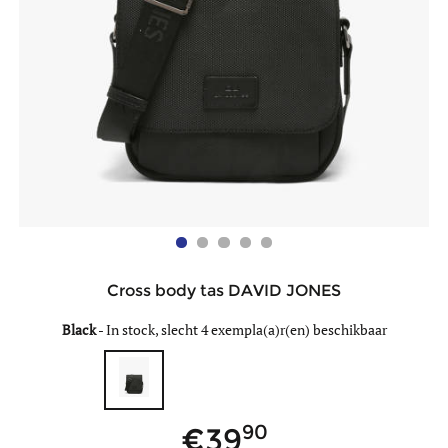
Cross body tas DAVID JONES
Black
-
In stock, slecht 4 exempla(a)r(en) beschikbaar
90
39