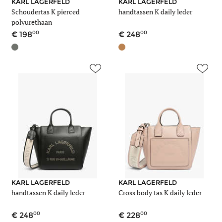
KARL LAGERFELD
KARL LAGERFELD
Schoudertas K pierced
handtassen K daily leder
polyurethaan
00
00
198
248
KARL LAGERFELD
KARL LAGERFELD
handtassen K daily leder
Cross body tas K daily leder
00
00
248
228