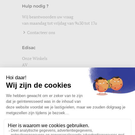
Hulp nodig ?
Wij beantwoorden uw vraag
van maandag tot vrijdag van 9u30 tot 17u
Contacteer ons
Edisac
Onze Winkels
AV
Help
Wettelijke vermeldingen
Privacybeleid
Setup Cookies
Word lid van de edisac community