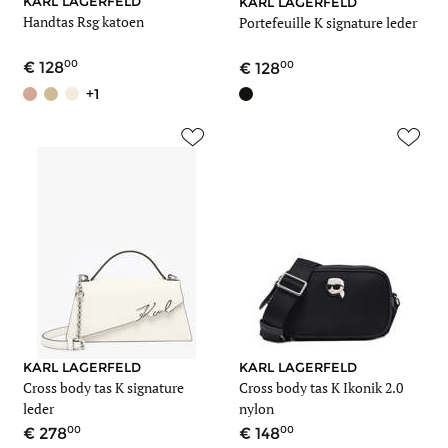
KARL LAGERFELD
KARL LAGERFELD
Handtas Rsg katoen
Portefeuille K signature leder
00
00
128
128
+1
KARL LAGERFELD
KARL LAGERFELD
Cross body tas K signature
Cross body tas K Ikonik 2.0
leder
nylon
00
00
278
148