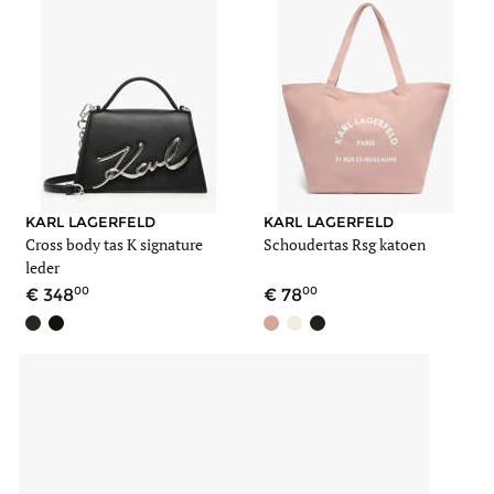
KARL LAGERFELD
KARL LAGERFELD
Cross body tas K signature
Schoudertas Rsg katoen
leder
00
00
348
78