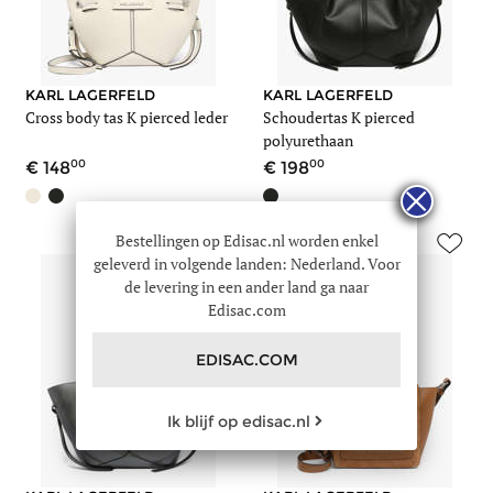
KARL LAGERFELD
KARL LAGERFELD
Cross body tas K pierced leder
Schoudertas K pierced
polyurethaan
00
00
148
198
Bestellingen op Edisac.nl worden enkel
geleverd in volgende landen: Nederland. Voor
de levering in een ander land ga naar
Edisac.com
EDISAC.COM
Ik blijf op edisac.nl