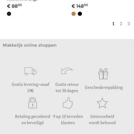
00
00
88
148
1
2
3
Makkelijk online shoppen
Gratis levering vanaf
Gratis retour
Geschenkverpakking
59
tot 30 dagen
Betaling gecodeerd
9 op 10 tevreden
Getrouwheid
en beveiligd
klanten
wordt beloond