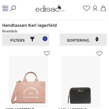
Home
/
Dames
/
Karl lagerfeld
Handtassen Karl lagerfeld
84 artikels
1
FILTERS
SORTERING