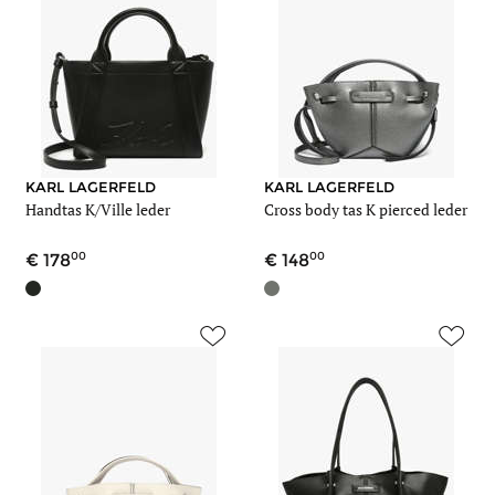
KARL LAGERFELD
KARL LAGERFELD
Handtas K/Ville leder
Cross body tas K pierced leder
00
00
178
148