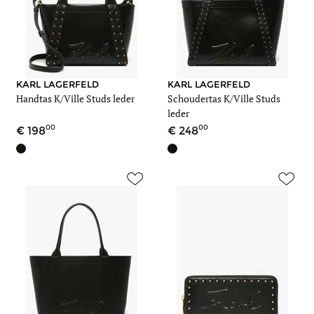
KARL LAGERFELD
KARL LAGERFELD
Handtas K/Ville Studs leder
Schoudertas K/Ville Studs
leder
00
00
198
248